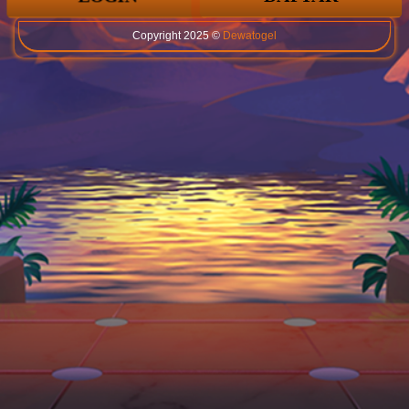
Copyright 2025 ©
Dewatogel